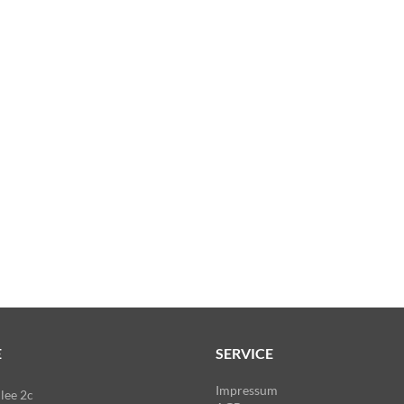
E
SERVICE
Impressum
lee 2c